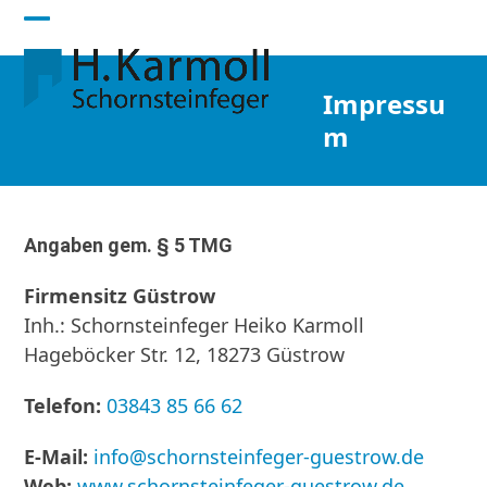
Skip
Open
Close
to
content
mobile
mobile
Impressu
menu
menu
m
Angaben gem. § 5 TMG
Firmensitz Güstrow
Inh.: Schornsteinfeger Heiko Karmoll
Hageböcker Str. 12, 18273 Güstrow
Telefon:
03843 85 66 62
E-Mail:
info@schornsteinfeger-guestrow.de
Web:
www.schornsteinfeger-guestrow.de